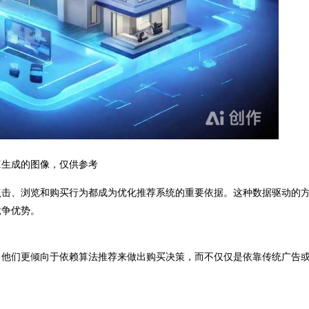
I生成的图像，仅供参考
击、浏览和购买行为都成为优化推荐系统的重要依据。这种数据驱动的
竞争优势。
他们更倾向于依赖算法推荐来做出购买决策，而不仅仅是依靠传统广告