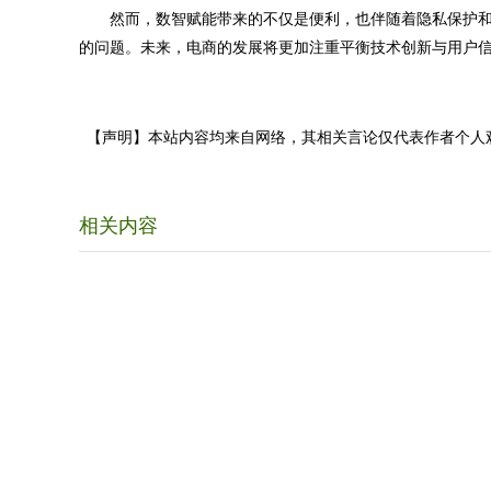
然而，数智赋能带来的不仅是便利，也伴随着隐私保护和
的问题。未来，电商的发展将更加注重平衡技术创新与用户
【声明】本站内容均来自网络，其相关言论仅代表作者个人
相关内容