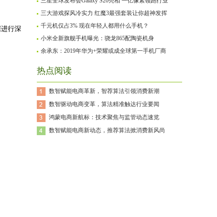
三星全球发布会Galaxy S20亮相 一亿像素领跑行业
三大游戏探风冷实力 红魔3最强套装让你超神发挥
千元机仅占3% 现在年轻人都用什么手机？
据进行深
小米全新旗舰手机曝光：骁龙865配陶瓷机身
余承东：2019年华为+荣耀或成全球第一手机厂商
热点阅读
数智赋能电商革新，智荐算法引领消费新潮
数智驱动电商变革，算法精准触达行业要闻
鸿蒙电商新航标：技术聚焦与监管动态速览
数智赋能电商新动态，推荐算法掀消费新风尚