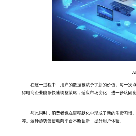
A
在这一过程中，用户的数据被赋予了新的价值。每一次点
得电商企业能够快速调整策略，适应市场变化，进一步巩固
与此同时，消费者也在潜移默化中形成了新的消费习惯。
荐。这种趋势促使电商平台不断创新，提升用户体验。