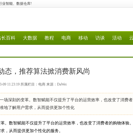
迁移、行业智能、数据仓库!
站长百科
大数据
教程
电商
移动
访谈
活动
动态，推荐算法掀消费新风尚
-09 11:23:19 所属栏目：电商 来源：DaWei
场深刻的变革。数智赋能不仅提升了平台的运营效率，也改变了消费者
准地了解用户需求，从而提供更加个性化
革。数智赋能不仅提升了平台的运营效率，也改变了消费者的购物体验
需求，从而提供更加个性化的服务。