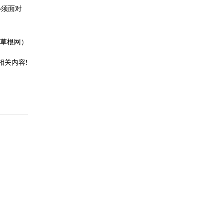
必须面对
草根网）
相关内容!