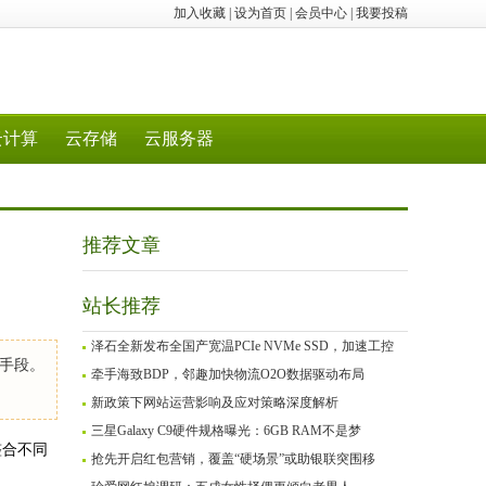
加入收藏
|
设为首页
|
会员中心
|
我要投稿
云计算
云存储
云服务器
推荐文章
站长推荐
泽石全新发布全国产宽温PCIe NVMe SSD，加速工控
手段。
牵手海致BDP，邻趣加快物流O2O数据驱动布局
新政策下网站运营影响及应对策略深度解析
三星Galaxy C9硬件规格曝光：6GB RAM不是梦
整合不同
抢先开启红包营销，覆盖“硬场景”或助银联突围移