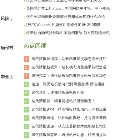
珍爱网红娘调研：五成女性择偶更倾向老男人
美国网红梦工厂Shots：美国网红更年轻、商业变现
这个智能颈圈据说能随时告知你家狗狗什么心情
别风险，
[技巧]Windows 10如何启用硬件加速GPU调度
特斯拉自动驾驶被曝中国首例事故 前方障碍物未识
热点阅读
有确保技
迭代情报员揭秘：站长精准捕捉动态流量技巧
迭代情报新视角：站长动态流量捕手转型之道
速报指南：迭代情报员精准捕捉站长流量动态
更加全面
速递！洞悉站长动向 把脉流量脉搏 精准捕捉
迭代焕新，速捕站长扬帆再启航
迭代情报员：精准捕捉站长流量动态！
迭代情报速报：精准捕捉站长动态，洞察流量
迭代情报速递：站长动向揭秘，抢占流量新风
迭代情报速递：动态流量捕捉术赋能站长增长
迭代情报员攻略：速抓站长动态，精准捕捉流