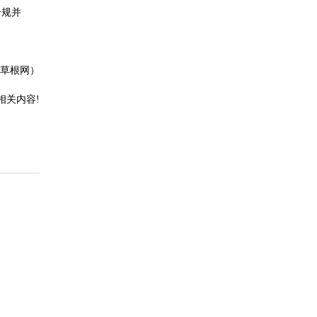
合规并
草根网）
相关内容!